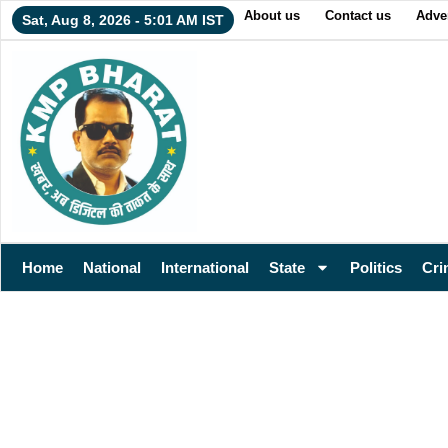
About us
Contact us
Adver
Sat, Aug 8, 2026 - 5:01 AM IST
Home
National
International
State
Politics
Cri