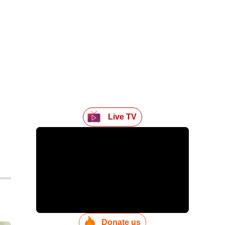
Live TV
Donate us