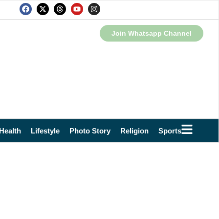
Join Whatsapp Channel
Health
Lifestyle
Photo Story
Religion
Sports
Technol