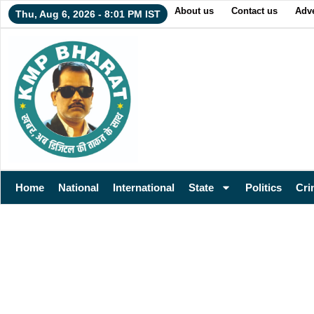
About us
Contact us
Adve
Thu, Aug 6, 2026 - 8:01 PM IST
Home
National
International
State
Politics
Cri