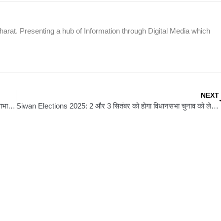
rat. Presenting a hub of Information through Digital Media which
NEXT
Sitamarhi Politics: राजद नेता राघवेंद्र कुशवाहा ने जनता का जताया आभार, सांसद देवेश ठाकुर पर साधा निशाना
Siwan Elections 2025: 2 और 3 सितंबर को होगा विधानसभा चुनाव को लेकर मास्टर प्रशिक्षकों का दो दिवसीय प्रशिक्षण