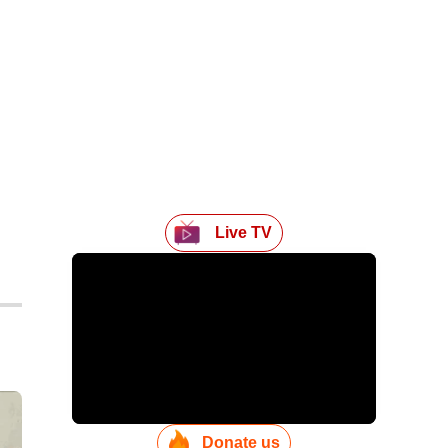
Live TV
Donate us