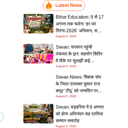
Latest News
Bihar Education: 9 से 17
अगस्त तक चलेगा ‘हर घर
तिरंगा-2026’ अभियान, सभी
August 6, 2026
स्कूलों को दिए गए विस्तृत
निर्देश
Siwan: सरकार पहुंची
पंचायत के द्वार: सहयोग शिविर
में मौके पर सुलझीं कई
August 6, 2026
समस्याएं, 30 दिन में समाधान
की गारंटी
Siwan News: शिक्षक संघ
के जिला प्रवक्ता कुमार राज
कपूर ‘टीपू’ को जन्मदिन पर
August 5, 2026
मिली शुभकामनाओं की सौगात
Siwan: बड़हरिया में 8 अगस्त
को होगा अभिनंदन सह प्रतिभा
सम्मान समारोह
August 5, 2026