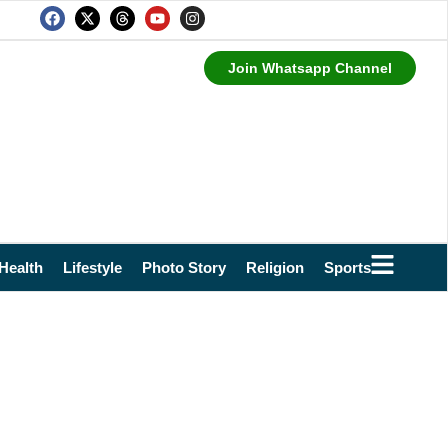
Join Whatsapp Channel
Health
Lifestyle
Photo Story
Religion
Sports
Technol