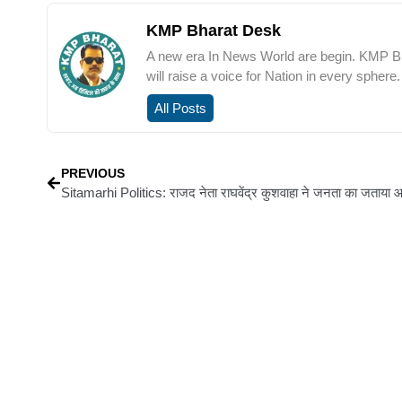
KMP Bharat Desk
A new era In News World are begin. KMP Bha
will raise a voice for Nation in every sphere.
All Posts
PREVIOUS