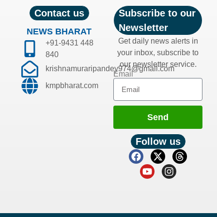
Contact us
Subscribe to our
Newsletter
NEWS BHARAT
Get daily news alerts in
+91-9431 448
your inbox, subscribe to
840
our newsletter service.
krishnamuraripandey974@gmail.com
Email
kmpbharat.com
Send
Follow us