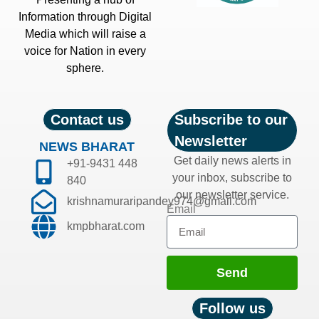
Information through Digital
Media which will raise a
voice for Nation in every
sphere.
Contact us
Subscribe to our
Newsletter
NEWS BHARAT
Get daily news alerts in
+91-9431 448
your inbox, subscribe to
840
our newsletter service.
krishnamuraripandey974@gmail.com
Email
kmpbharat.com
Send
Follow us