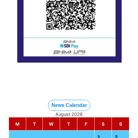
News Calendar
August 2026
M
T
W
T
F
S
S
1
2