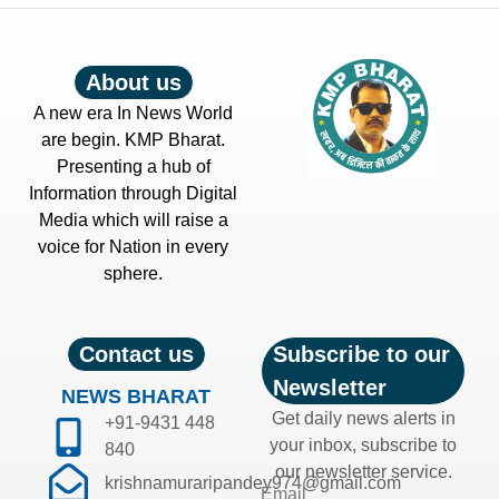
About us
A new era In News World
are begin. KMP Bharat.
Presenting a hub of
Information through Digital
Media which will raise a
voice for Nation in every
sphere.
Contact us
Subscribe to our
Newsletter
NEWS BHARAT
Get daily news alerts in
+91-9431 448
your inbox, subscribe to
840
our newsletter service.
krishnamuraripandey974@gmail.com
Email