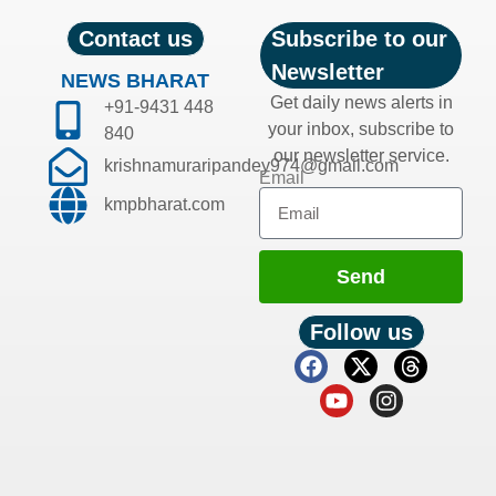
Contact us
Subscribe to our
Newsletter
NEWS BHARAT
Get daily news alerts in
+91-9431 448
your inbox, subscribe to
840
our newsletter service.
krishnamuraripandey974@gmail.com
Email
kmpbharat.com
Send
Follow us