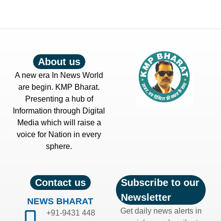
About us
A new era In News World
are begin. KMP Bharat.
Presenting a hub of
Information through Digital
Media which will raise a
voice for Nation in every
sphere.
Contact us
Subscribe to our
Newsletter
NEWS BHARAT
Get daily news alerts in
+91-9431 448