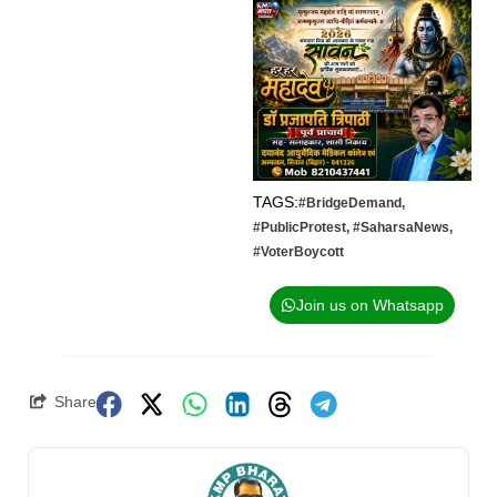
TAGS:
#BridgeDemand
,
#PublicProtest
,
#SaharsaNews
,
#VoterBoycott
Join us on Whatsapp
Share