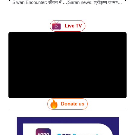
Siwan Encounter: सीवान में पुलिस एनकाउंटर : कुख्यात लक्की तिवारी दोनों पैरों में गोली लगने से घायल, अस्पताल में भर्ती
Saran news: श्रीकृष्ण जन्माष्टमी पर भक्तिमय माहौल, अखंड अष्टयाम, भव्य जुलूस और मटकी फोड़ प्रतियोगिता में उमड़ा जनसैलाब
Live TV
Donate us