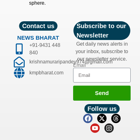
sphere.
Contact us
Subscribe to our
Newsletter
NEWS BHARAT
Get daily news alerts in
+91-9431 448
your inbox, subscribe to
840
our newsletter service.
krishnamuraripandey974@gmail.com
Email
kmpbharat.com
Send
Follow us