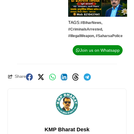
TAGS:
#BiharNews
,
#CriminalsArrested
,
#IllegalWeapon
,
#SaharsaPolice
Join us on Whatsapp
Share
KMP Bharat Desk