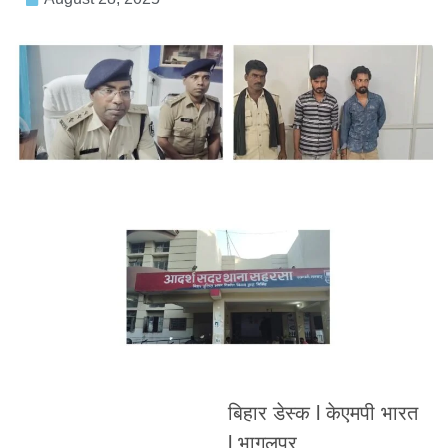
बिहार डेस्क l केएमपी भारत
l भागलपुर