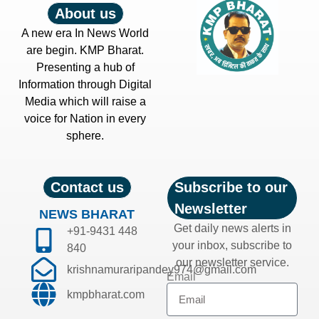
About us
A new era In News World
are begin. KMP Bharat.
Presenting a hub of
Information through Digital
Media which will raise a
voice for Nation in every
sphere.
Contact us
Subscribe to our
Newsletter
NEWS BHARAT
Get daily news alerts in
+91-9431 448
your inbox, subscribe to
840
our newsletter service.
krishnamuraripandey974@gmail.com
Email
kmpbharat.com