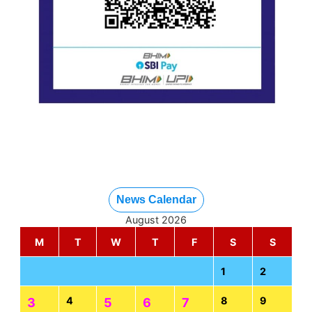
News Calendar
August 2026
M
T
W
T
F
S
S
1
2
4
8
9
3
5
6
7