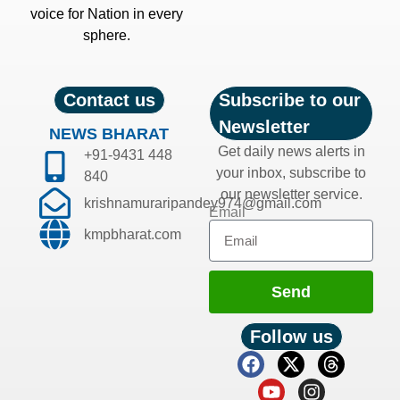
voice for Nation in every
sphere.
Contact us
Subscribe to our
Newsletter
NEWS BHARAT
Get daily news alerts in
+91-9431 448
your inbox, subscribe to
840
our newsletter service.
krishnamuraripandey974@gmail.com
Email
kmpbharat.com
Send
Follow us