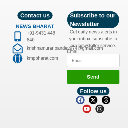
Contact us
Subscribe to our
Newsletter
NEWS BHARAT
Get daily news alerts in
+91-9431 448
your inbox, subscribe to
840
our newsletter service.
krishnamuraripandey974@gmail.com
Email
kmpbharat.com
Send
Follow us