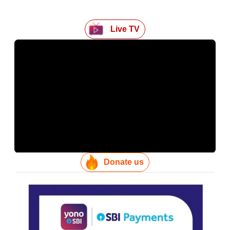
Live TV
Donate us