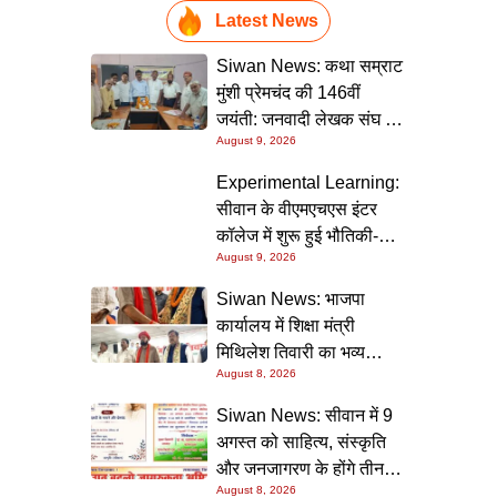
Latest News
Siwan News: कथा सम्राट
मुंशी प्रेमचंद की 146वीं
जयंती: जनवादी लेखक संघ की
August 9, 2026
संगोष्ठी में वक्ताओं ने कहा-
मौजूदा दौर में प्रेमचंद की
Experimental Learning:
रचनाएं और अधिक प्रासंगिक
सीवान के वीएमएचएस इंटर
कॉलेज में शुरू हुई भौतिकी-
August 9, 2026
रसायन की आधुनिक
प्रयोगशालाएं
Siwan News: भाजपा
कार्यालय में शिक्षा मंत्री
मिथिलेश तिवारी का भव्य
August 8, 2026
स्वागत, बोले- कार्यकर्ता ही
पार्टी की सबसे बड़ी ताकत
Siwan News: सीवान में 9
अगस्त को साहित्य, संस्कृति
और जनजागरण के होंगे तीन
August 8, 2026
बड़े आयोजन