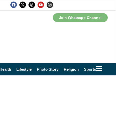
Join Whatsapp Channel
Health
Lifestyle
Photo Story
Religion
Sports
Technol