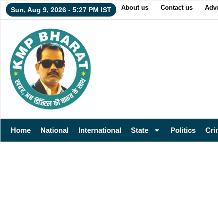
About us
Contact us
Adve
Sun, Aug 9, 2026 - 5:27 PM IST
Home
National
International
State
Politics
Cri