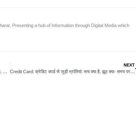
rat. Presenting a hub of Information through Digital Media which
NEXT
Kaimur News: कैमूर में चाय पीकर लौट रहे मोची की सड़क हादसे में मौत, ट्रक छोड़ फरार हुआ चालक
Credit Card: क्रेडिट कार्ड से जुड़ी भ्रांतियां: सच क्या है, झूठ क्या- समय पर पेमेंट और सावधानी से मिलेगा फायदा