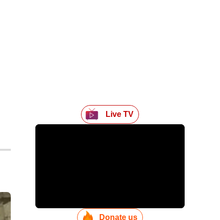
Live TV
Donate us