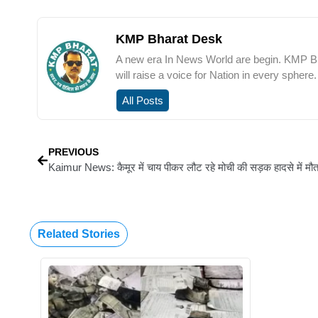
KMP Bharat Desk
A new era In News World are begin. KMP Bha
will raise a voice for Nation in every sphere.
All Posts
PREVIOUS
Related Stories