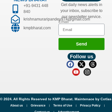
Get daily news alerts in
+91-9431 448
your inbox, subscribe to
840
our newsletter service.
krishnamuraripandey974@gmail.com
Email
kmpbharat.com
Send
Follow us
© 2024. All Rights Reserved to KMP Bharat. Maintenace by
Cotlas
About us
Grievance
Terms of Use
Privacy Policy