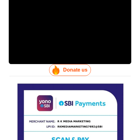
Donate us