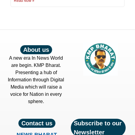
Read Now »
About us
A new era In News World
are begin. KMP Bharat.
Presenting a hub of
Information through Digital
Media which will raise a
voice for Nation in every
sphere.
Contact us
Subscribe to our
Newsletter
NEWS BHARAT