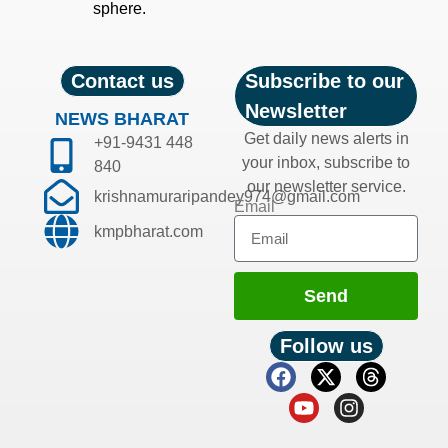
sphere.
Contact us
Subscribe to our
Newsletter
NEWS BHARAT
Get daily news alerts in
+91-9431 448
your inbox, subscribe to
840
our newsletter service.
krishnamuraripandey974@gmail.com
Email
kmpbharat.com
Send
Follow us