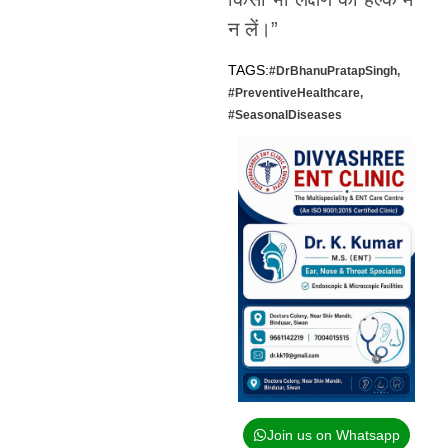
न लें।”
TAGS:
#DrBhanuPratapSingh
,
#PreventiveHealthcare
,
#SeasonalDiseases
Join us on Whatsapp