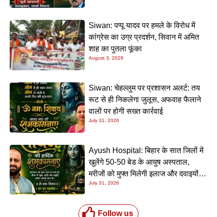
Siwan: पप्पू यादव पर हमले के विरोध में
कांग्रेस का उग्र प्रदर्शन, सिवान में अमित
शाह का पुतला फूंका
August 3, 2026
Siwan: चेहल्लुम पर प्रशासन अलर्ट: तय
रूट से ही निकलेगा जुलूस, अफवाह फैलाने
वालों पर होगी सख्त कार्रवाई
July 31, 2026
Ayush Hospital: बिहार के सात जिलों में
खुलेंगे 50-50 बेड के आयुष अस्पताल,
मरीजों को मुफ्त मिलेगी इलाज और दवाइयों
July 31, 2026
की सुविधा
Follow us