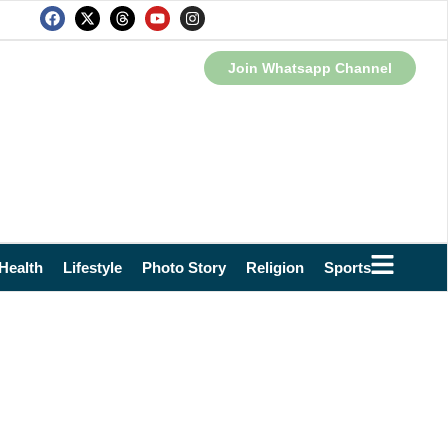
Join Whatsapp Channel
Health
Lifestyle
Photo Story
Religion
Sports
Technol