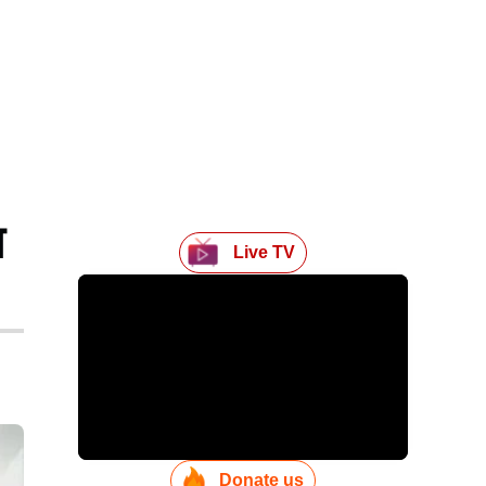
आ
Live TV
Donate us