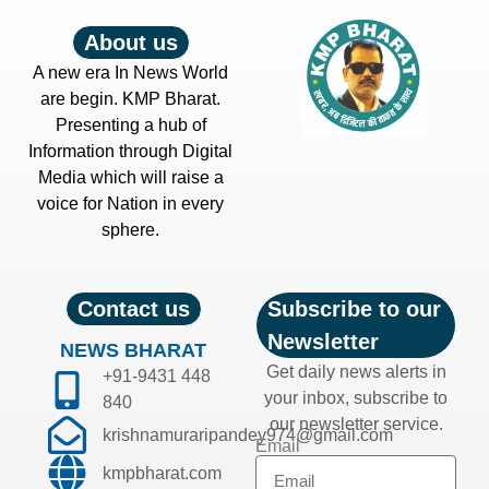
About us
A new era In News World
are begin. KMP Bharat.
Presenting a hub of
Information through Digital
Media which will raise a
voice for Nation in every
sphere.
Contact us
Subscribe to our
Newsletter
NEWS BHARAT
Get daily news alerts in
+91-9431 448
your inbox, subscribe to
840
our newsletter service.
krishnamuraripandey974@gmail.com
Email
kmpbharat.com