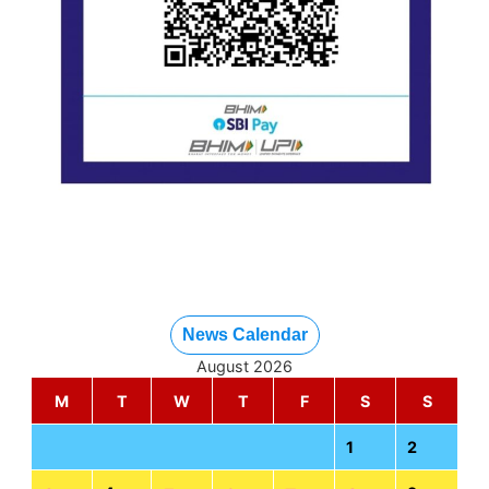
News Calendar
August 2026
M
T
W
T
F
S
S
1
2