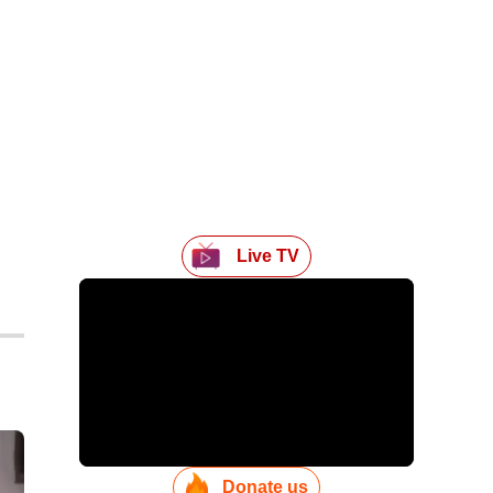
Live TV
Donate us