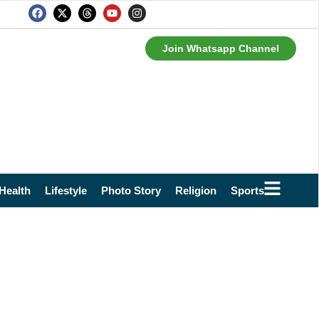
Join Whatsapp Channel
Health
Lifestyle
Photo Story
Religion
Sports
Technol