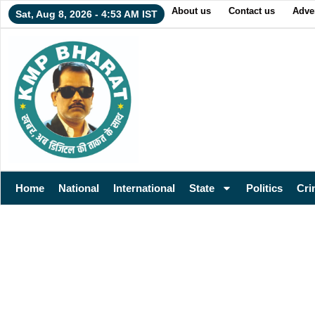
About us
Contact us
Adver
Sat, Aug 8, 2026 - 4:53 AM IST
Home
National
International
State
Politics
Cri