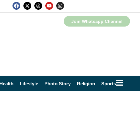
Join Whatsapp Channel
Health
Lifestyle
Photo Story
Religion
Sports
Technol