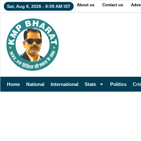
About us
Contact us
Adver
Sat, Aug 8, 2026 - 8:09 AM IST
Home
National
International
State
Politics
Cri