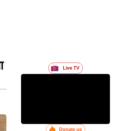
ा
Live TV
Donate us