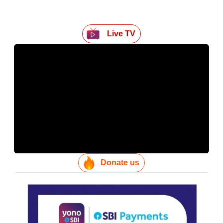
Live TV
Donate us