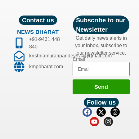
Contact us
Subscribe to our
Newsletter
NEWS BHARAT
Get daily news alerts in
+91-9431 448
your inbox, subscribe to
840
our newsletter service.
krishnamuraripandey974@gmail.com
Email
kmpbharat.com
Send
Follow us