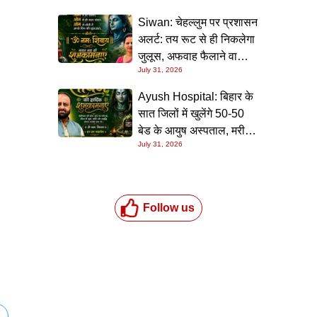
Siwan: चेहल्लुम पर प्रशासन
अलर्ट: तय रूट से ही निकलेगा
जुलूस, अफवाह फैलाने वालों
July 31, 2026
पर होगी सख्त कार्रवाई
Ayush Hospital: बिहार के
सात जिलों में खुलेंगे 50-50
बेड के आयुष अस्पताल, मरीजों
July 31, 2026
को मुफ्त मिलेगी इलाज और
दवाइयों की सुविधा
Follow us