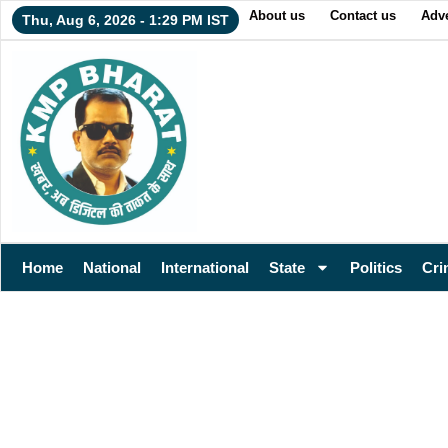
About us
Contact us
Adve
Thu, Aug 6, 2026 - 1:29 PM IST
Home
National
International
State
Politics
Cri