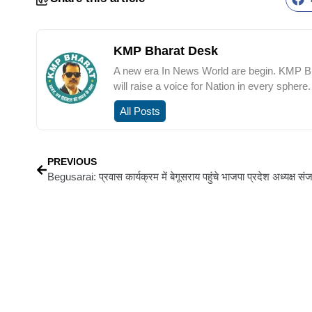
KMP Bharat Desk
A new era In News World are begin. KMP Bha
will raise a voice for Nation in every sphere.
All Posts
PREVIOUS