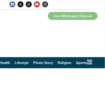
Join Whatsapp Channel
Health
Lifestyle
Photo Story
Religion
Sports
Technol