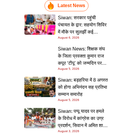
Latest News
Siwan: सरकार पहुंची
पंचायत के द्वार: सहयोग शिविर
में मौके पर सुलझीं कई
August 6, 2026
समस्याएं, 30 दिन में समाधान
की गारंटी
Siwan News: शिक्षक संघ
के जिला प्रवक्ता कुमार राज
कपूर ‘टीपू’ को जन्मदिन पर
August 5, 2026
मिली शुभकामनाओं की सौगात
Siwan: बड़हरिया में 8 अगस्त
को होगा अभिनंदन सह प्रतिभा
सम्मान समारोह
August 5, 2026
Siwan: पप्पू यादव पर हमले
के विरोध में कांग्रेस का उग्र
प्रदर्शन, सिवान में अमित शाह
August 3, 2026
का पुतला फूंका