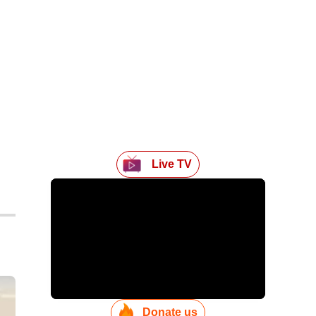
Live TV
Donate us