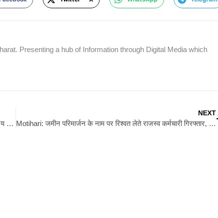
rat. Presenting a hub of Information through Digital Media which
NEXT
Begusarai: प्रवास कार्यक्रम में बेगूसराय पहुंचे भाजपा प्रदेश अध्यक्ष संजय सरावगी, पुरातन कार्यकर्ता समागम में हुए शामिल
Motihari: जमीन परिमार्जन के नाम पर रिश्वत लेते राजस्व कर्मचारी गिरफ्तार, निगरानी ने बिछाया जाल