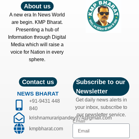
About us
A new era In News World
are begin. KMP Bharat.
Presenting a hub of
Information through Digital
Media which will raise a
voice for Nation in every
sphere.
Contact us
Subscribe to our
Newsletter
NEWS BHARAT
Get daily news alerts in
+91-9431 448
your inbox, subscribe to
840
our newsletter service.
krishnamuraripandey974@gmail.com
Email
kmpbharat.com