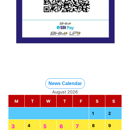
News Calendar
August 2026
M
T
W
T
F
S
S
1
2
4
8
9
3
5
6
7