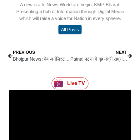
A new era In News World are begin. KMP Bharat.
Presenting a hub of Information through Digital Media
which will raise a voice for Nation in every sphere.
All Posts
PREVIOUS
NEXT
Bhojpur News: वेब जर्नलिस्ट एसोसिएशन ऑफ इंडिया की भोजपुर इकाई की बैठक सम्पन्न; आज़ाद भारती बने अध्यक्ष, ओपी पाण्डेय को मिली सचिव की जिम्मेदारी
Patna: पटना में गृह मंत्री सम्राट चौधरी से मिले सीवान के जदयू नेता डॉ. अजय कुमार सिंह
Live TV