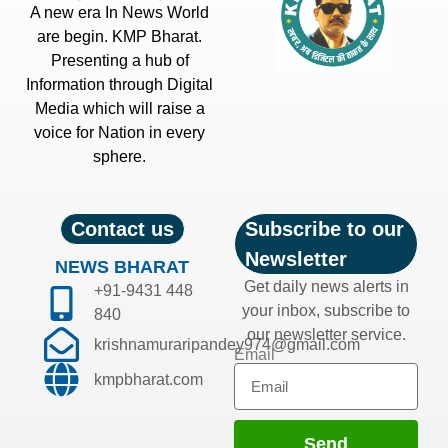
A new era In News World
are begin. KMP Bharat.
Presenting a hub of
Information through Digital
Media which will raise a
voice for Nation in every
sphere.
Contact us
Subscribe to our
Newsletter
NEWS BHARAT
Get daily news alerts in
+91-9431 448
your inbox, subscribe to
840
our newsletter service.
krishnamuraripandey974@gmail.com
Email
kmpbharat.com
Send