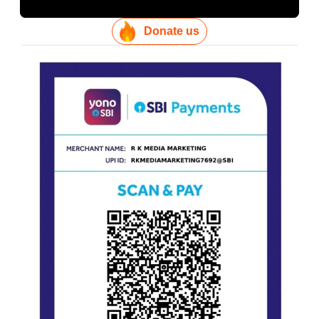
Donate us