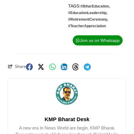
TAGS:
#BiharEducation
,
#EducationLeadership
,
#RetirementCeremony
,
#TeacherAppreciation
Join us on Whatsapp
Share
KMP Bharat Desk
A new era In News World are begin. KMP Bharat.