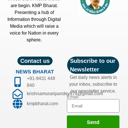
are begin. KMP Bharat.
Presenting a hub of
Information through Digital
Media which will raise a
voice for Nation in every
sphere.
Contact us
Subscribe to our
Newsletter
NEWS BHARAT
Get daily news alerts in
+91-9431 448
your inbox, subscribe to
840
our newsletter service.
krishnamuraripandey974@gmail.com
Email
kmpbharat.com
Send