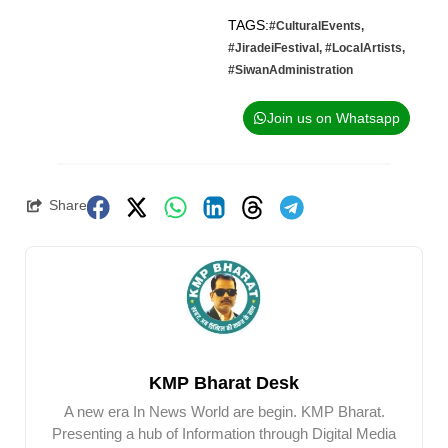
TAGS:
#CulturalEvents
,
#JiradeiFestival
,
#LocalArtists
,
#SiwanAdministration
Join us on Whatsapp
Share
KMP Bharat Desk
A new era In News World are begin. KMP Bharat.
Presenting a hub of Information through Digital Media