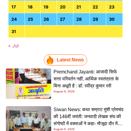
17
18
19
20
21
22
23
24
25
26
27
28
29
30
31
« Jul
Latest News
Premchand Jayanti: आजादी सिर्फ
सत्ता परिवर्तन नहीं, आर्थिक स्वतंत्रता के
बिना अधूरी है : डॉ. रवींद्र कुमार रवी
August 9, 2026
Siwan News: कथा सम्राट मुंशी प्रेमचंद
की 146वीं जयंती: जनवादी लेखक संघ की
संगोष्ठी में वक्ताओं ने कहा- मौजूदा दौर में
August 9, 2026
प्रेमचंद की रचनाएं और अधिक प्रासंगिक