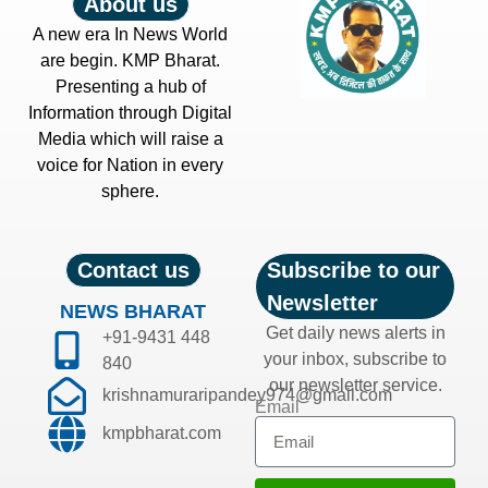
About us
A new era In News World
are begin. KMP Bharat.
Presenting a hub of
Information through Digital
Media which will raise a
voice for Nation in every
sphere.
Contact us
Subscribe to our
Newsletter
NEWS BHARAT
Get daily news alerts in
+91-9431 448
your inbox, subscribe to
840
our newsletter service.
krishnamuraripandey974@gmail.com
Email
kmpbharat.com