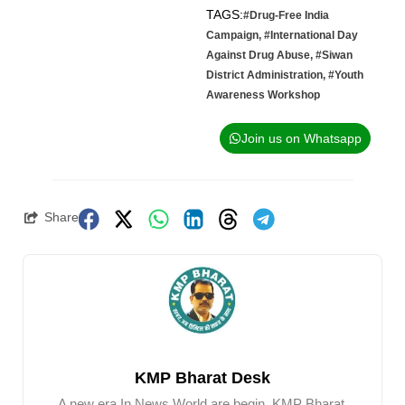
TAGS:
#Drug-Free India
Campaign
,
#International Day
Against Drug Abuse
,
#Siwan
District Administration
,
#Youth
Awareness Workshop
Join us on Whatsapp
Share
KMP Bharat Desk
A new era In News World are begin. KMP Bharat.