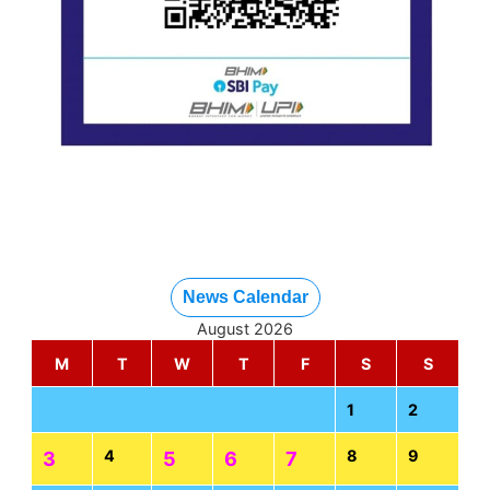
News Calendar
August 2026
M
T
W
T
F
S
S
1
2
4
8
9
3
5
6
7