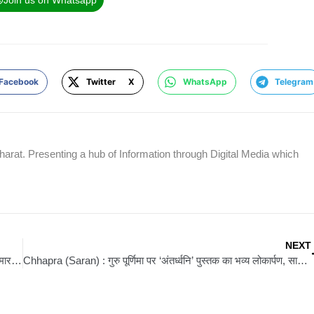
Join us on Whatsapp
Facebook
Twitter X
WhatsApp
Telegram
rat. Presenting a hub of Information through Digital Media which
NEXT
Siwan News : डीएवी पीजी कॉलेज को मिले दो नये बर्सर, डॉ. सत्येंद्र कुमार सिंह और पंकज कुमार ने संभाला जिम्मा
Chhapra (Saran) : गुरु पूर्णिमा पर ‘अंतर्ध्वनि’ पुस्तक का भव्य लोकार्पण, साधकों में उमड़ा उत्साह