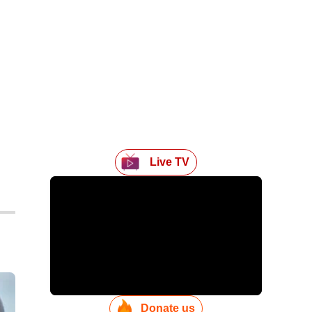
Live TV
Donate us