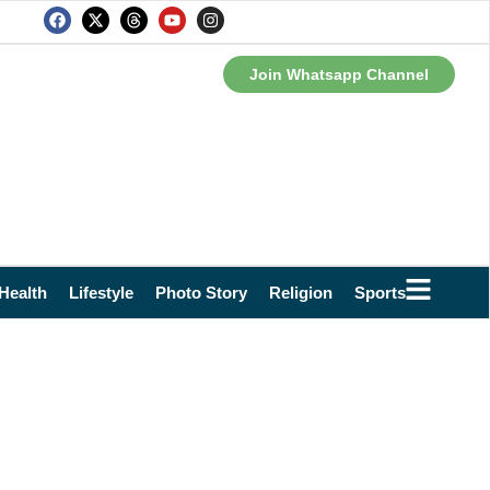
Join Whatsapp Channel
Health
Lifestyle
Photo Story
Religion
Sports
Technol