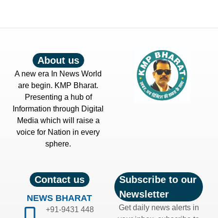
About us
A new era In News World
are begin. KMP Bharat.
Presenting a hub of
Information through Digital
Media which will raise a
voice for Nation in every
sphere.
Contact us
Subscribe to our
Newsletter
NEWS BHARAT
Get daily news alerts in
+91-9431 448