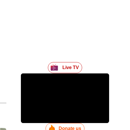
Live TV
Donate us