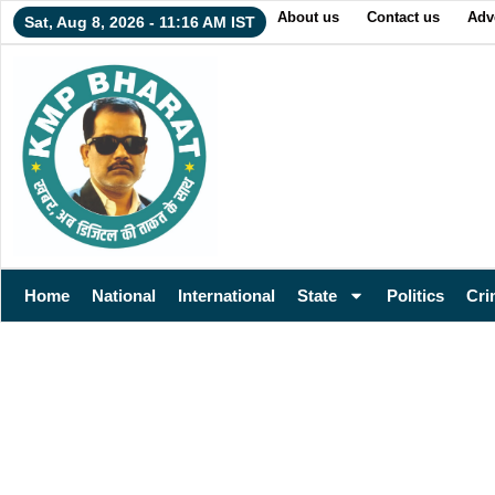
About us
Contact us
Adv
Sat, Aug 8, 2026 - 11:16 AM IST
Home
National
International
State
Politics
Cri