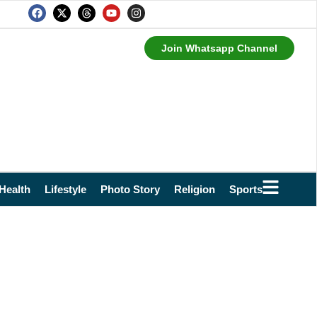
Join Whatsapp Channel
Health
Lifestyle
Photo Story
Religion
Sports
Technol