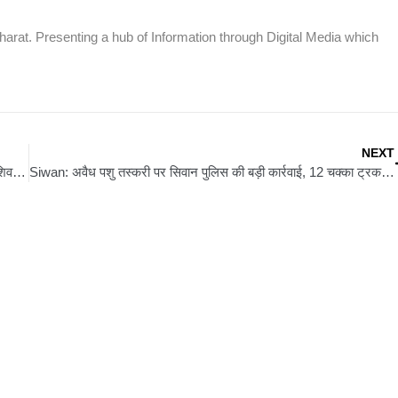
rat. Presenting a hub of Information through Digital Media which
NEXT
Bihar Sangram: शिवहर चुनाव 2025 : क्या डॉ. स्वेता गुप्ता तोड़ पाएंगी शिवहर की परंपरा?
Siwan: अवैध पशु तस्करी पर सिवान पुलिस की बड़ी कार्रवाई, 12 चक्का ट्रक से 26 मवेशी बरामद — 5 तस्कर गिरफ्तार