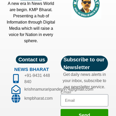
A new era In News World
are begin. KMP Bharat.
Presenting a hub of
Information through Digital
Media which will raise a
voice for Nation in every
sphere.
Contact us
Subscribe to our
Newsletter
NEWS BHARAT
Get daily news alerts in
+91-9431 448
your inbox, subscribe to
840
our newsletter service.
krishnamuraripandey974@gmail.com
Email
kmpbharat.com
Send