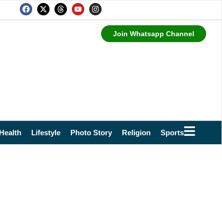
Join Whatsapp Channel
Health
Lifestyle
Photo Story
Religion
Sports
Technol