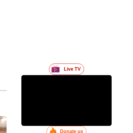
Live TV
Donate us