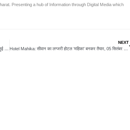
rat. Presenting a hub of Information through Digital Media which
NEXT
Siwan News: महराजगंज में पूर्व सांसद प्रभुनाथ सिंह की रिहाई की मांग हुई तेज
Hotel Mahika: सीवान का लग्जरी होटल ‘महिका’ बनकर तैयार, 05 सितंबर को होगा भव्य उद्घाटन