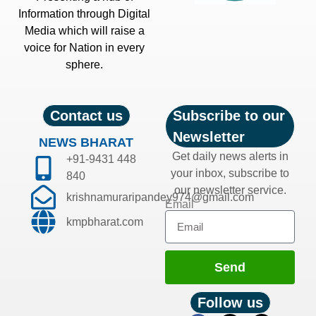
Information through Digital
Media which will raise a
voice for Nation in every
sphere.
Contact us
Subscribe to our
Newsletter
NEWS BHARAT
Get daily news alerts in
+91-9431 448
your inbox, subscribe to
840
our newsletter service.
krishnamuraripandey974@gmail.com
Email
kmpbharat.com
Send
Follow us