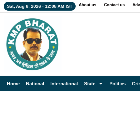
About us
Contact us
Adv
Sat, Aug 8, 2026 - 12:08 AM IST
Home
National
International
State
Politics
Cri