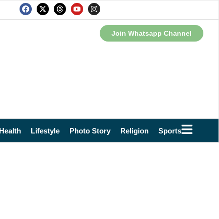
Join Whatsapp Channel
Health
Lifestyle
Photo Story
Religion
Sports
Technol