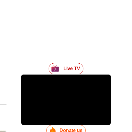
Live TV
Donate us