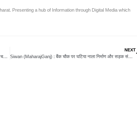
rat. Presenting a hub of Information through Digital Media which
NEXT
Barhalganj (UP) : हाई कोर्ट के आदेश पर चला बुल्डोजर, रामगढ़ गांव में चकमार्ग से हटाया गया अवैध निर्माण
Siwan (MaharajGanj) : बैंक चौक पर घटिया नाला निर्माण और सड़क संक्रीण करने पर फूटा लोगों का गुस्सा