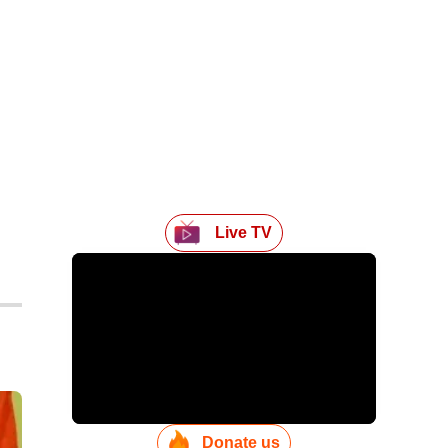
Live TV
Donate us