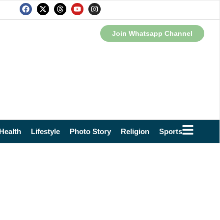
Join Whatsapp Channel
Health
Lifestyle
Photo Story
Religion
Sports
Technol