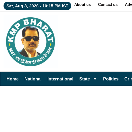
About us
Contact us
Adv
Sat, Aug 8, 2026 - 10:15 PM IST
Home
National
International
State
Politics
Cri