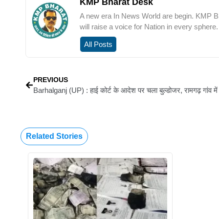
KMP Bharat Desk
A new era In News World are begin. KMP Bha
will raise a voice for Nation in every sphere.
All Posts
PREVIOUS
Related Stories