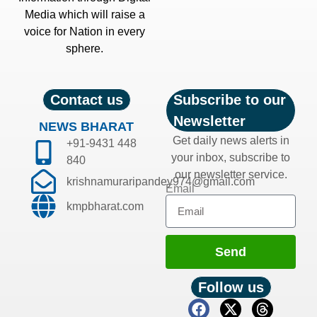
Media which will raise a
voice for Nation in every
sphere.
Contact us
Subscribe to our
Newsletter
NEWS BHARAT
Get daily news alerts in
+91-9431 448
your inbox, subscribe to
840
our newsletter service.
krishnamuraripandey974@gmail.com
Email
kmpbharat.com
Send
Follow us