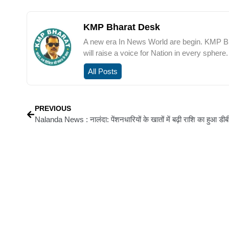
KMP Bharat Desk
A new era In News World are begin. KMP Bha
will raise a voice for Nation in every sphere.
All Posts
PREVIOUS