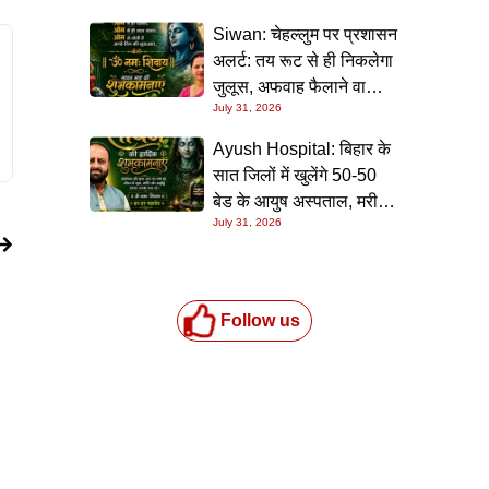
Siwan: चेहल्लुम पर प्रशासन
अलर्ट: तय रूट से ही निकलेगा
जुलूस, अफवाह फैलाने वालों
July 31, 2026
पर होगी सख्त कार्रवाई
Ayush Hospital: बिहार के
सात जिलों में खुलेंगे 50-50
बेड के आयुष अस्पताल, मरीजों
July 31, 2026
को मुफ्त मिलेगी इलाज और
दवाइयों की सुविधा
Follow us