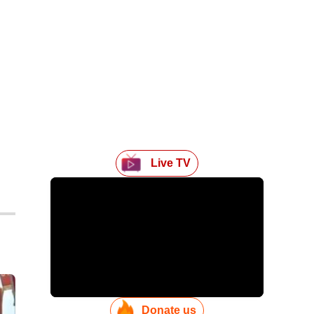
Live TV
Donate us