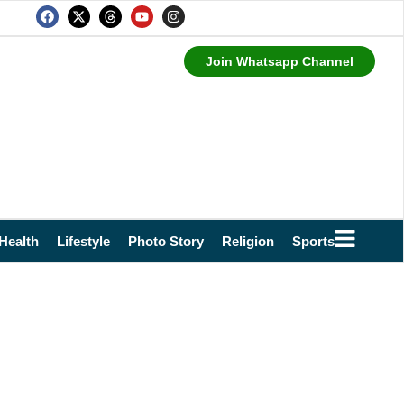
Join Whatsapp Channel
Health
Lifestyle
Photo Story
Religion
Sports
Technol