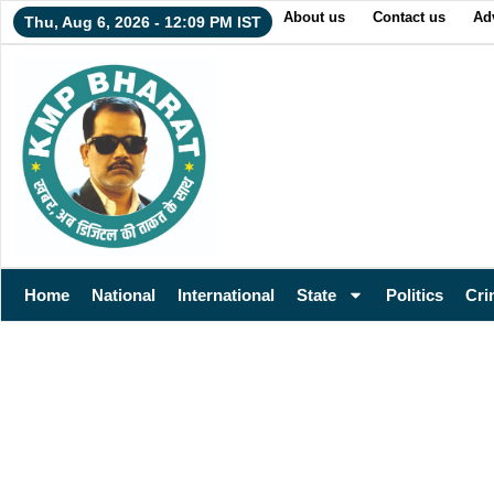
About us
Contact us
Adv
Thu, Aug 6, 2026 - 12:09 PM IST
Home
National
International
State
Politics
Cri