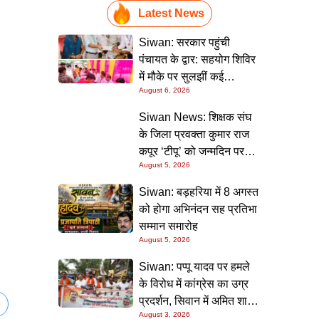
Latest News
Siwan: सरकार पहुंची
पंचायत के द्वार: सहयोग शिविर
में मौके पर सुलझीं कई
August 6, 2026
समस्याएं, 30 दिन में समाधान
की गारंटी
Siwan News: शिक्षक संघ
के जिला प्रवक्ता कुमार राज
कपूर ‘टीपू’ को जन्मदिन पर
August 5, 2026
मिली शुभकामनाओं की सौगात
Siwan: बड़हरिया में 8 अगस्त
को होगा अभिनंदन सह प्रतिभा
सम्मान समारोह
August 5, 2026
Siwan: पप्पू यादव पर हमले
के विरोध में कांग्रेस का उग्र
प्रदर्शन, सिवान में अमित शाह
August 3, 2026
का पुतला फूंका