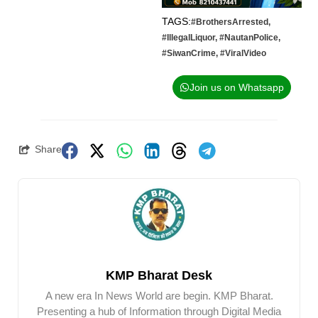
TAGS:
#BrothersArrested
,
#IllegalLiquor
,
#NautanPolice
,
#SiwanCrime
,
#ViralVideo
Join us on Whatsapp
Share
KMP Bharat Desk
A new era In News World are begin. KMP Bharat.
Presenting a hub of Information through Digital Media