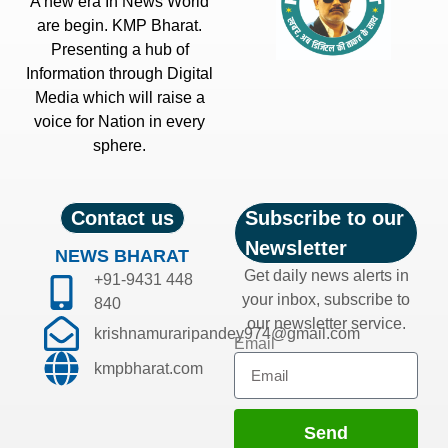
A new era In News World
are begin. KMP Bharat.
Presenting a hub of
Information through Digital
Media which will raise a
voice for Nation in every
sphere.
Contact us
Subscribe to our
Newsletter
NEWS BHARAT
Get daily news alerts in
+91-9431 448
your inbox, subscribe to
840
our newsletter service.
krishnamuraripandey974@gmail.com
Email
kmpbharat.com
Send