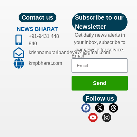
Contact us
Subscribe to our
Newsletter
NEWS BHARAT
Get daily news alerts in
+91-9431 448
your inbox, subscribe to
840
our newsletter service.
krishnamuraripandey974@gmail.com
Email
kmpbharat.com
Send
Follow us