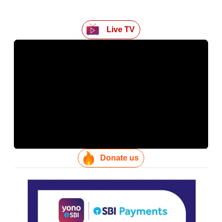
Live TV
Donate us