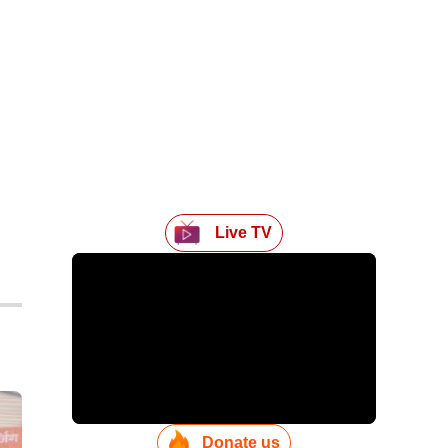
Live TV
Donate us