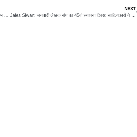
NEXT
Buddhism: अब गांव-गांव पहुंचेगा शांति का संदेश: औरंगाबाद में अशोक स्तंभ व बुद्ध प्रतिमा का अनावरण
Jales Siwan: जनवादी लेखक संघ का 45वां स्थापना दिवस: साहित्यकारों ने जनवाद और मानवता की आवाज बुलंद की