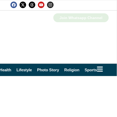
Join Whatsapp Channel
Health
Lifestyle
Photo Story
Religion
Sports
Technol