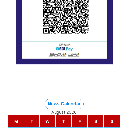
News Calendar
August 2026
M
T
W
T
F
S
S