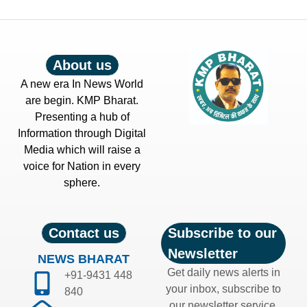
About us
A new era In News World
are begin. KMP Bharat.
Presenting a hub of
Information through Digital
Media which will raise a
voice for Nation in every
sphere.
Contact us
Subscribe to our
Newsletter
NEWS BHARAT
Get daily news alerts in
+91-9431 448
your inbox, subscribe to
840
our newsletter service.