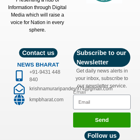
Information through Digital
Media which will raise a
voice for Nation in every
sphere.
Contact us
Subscribe to our
Newsletter
NEWS BHARAT
Get daily news alerts in
+91-9431 448
your inbox, subscribe to
840
our newsletter service.
krishnamuraripandey974@gmail.com
Email
kmpbharat.com
Send
Follow us