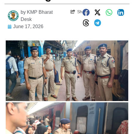
Share
by
KMP Bharat
Desk
June 17, 2026