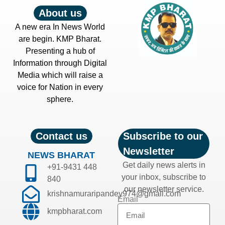
About us
A new era In News World
are begin. KMP Bharat.
Presenting a hub of
Information through Digital
Media which will raise a
voice for Nation in every
sphere.
Contact us
Subscribe to our
Newsletter
NEWS BHARAT
Get daily news alerts in
+91-9431 448
your inbox, subscribe to
840
our newsletter service.
krishnamuraripandey974@gmail.com
Email
kmpbharat.com