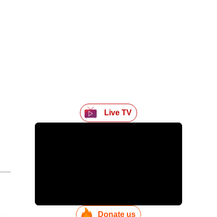
Live TV
Donate us