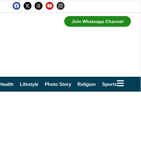
Join Whatsapp Channel
Health
Lifestyle
Photo Story
Religion
Sports
Technol