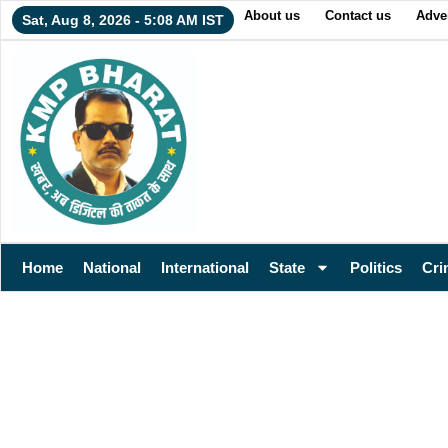
About us
Contact us
Adver
Sat, Aug 8, 2026 - 5:08 AM IST
Home
National
International
State
Politics
Cri