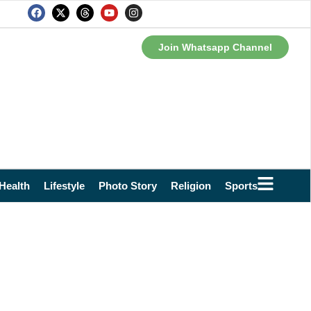
Join Whatsapp Channel
Health
Lifestyle
Photo Story
Religion
Sports
Technol