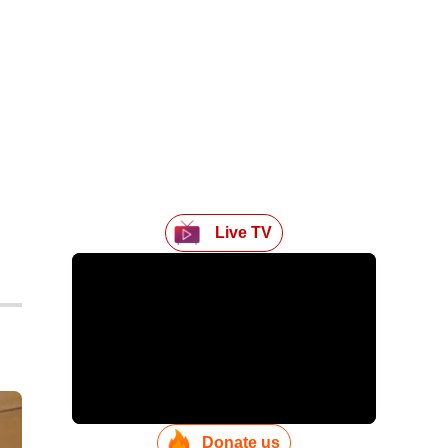
Live TV
Donate us