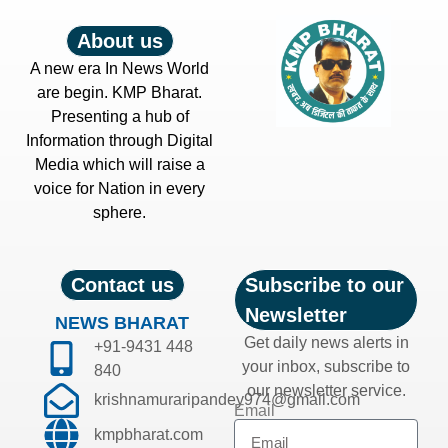
About us
A new era In News World
are begin. KMP Bharat.
Presenting a hub of
Information through Digital
Media which will raise a
voice for Nation in every
sphere.
Contact us
Subscribe to our
Newsletter
NEWS BHARAT
Get daily news alerts in
+91-9431 448
your inbox, subscribe to
840
our newsletter service.
krishnamuraripandey974@gmail.com
Email
kmpbharat.com