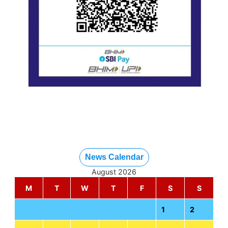
News Calendar
August 2026
M
T
W
T
F
S
S
1
2