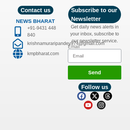
Contact us
Subscribe to our
Newsletter
NEWS BHARAT
Get daily news alerts in
+91-9431 448
your inbox, subscribe to
840
our newsletter service.
krishnamuraripandey974@gmail.com
Email
kmpbharat.com
Send
Follow us