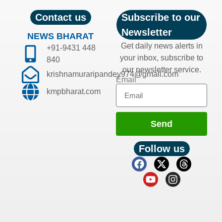
Contact us
Subscribe to our
Newsletter
NEWS BHARAT
Get daily news alerts in
+91-9431 448
your inbox, subscribe to
840
our newsletter service.
krishnamuraripandey974@gmail.com
Email
kmpbharat.com
Send
Follow us