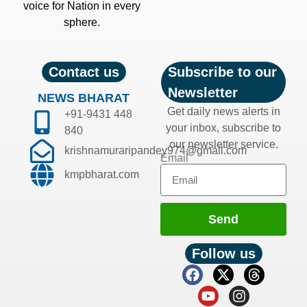
voice for Nation in every
sphere.
Contact us
Subscribe to our
Newsletter
NEWS BHARAT
Get daily news alerts in
+91-9431 448
your inbox, subscribe to
840
our newsletter service.
krishnamuraripandey974@gmail.com
Email
kmpbharat.com
Send
Follow us