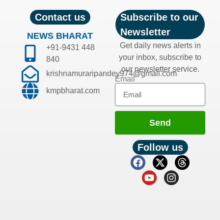
Contact us
Subscribe to our
Newsletter
NEWS BHARAT
Get daily news alerts in
+91-9431 448
your inbox, subscribe to
840
our newsletter service.
krishnamuraripandey974@gmail.com
Email
kmpbharat.com
Send
Follow us