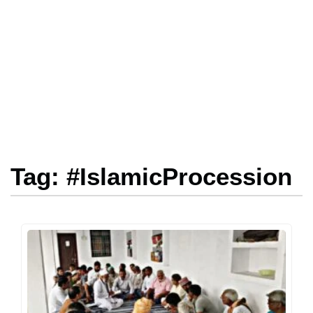
Tag: #IslamicProcession