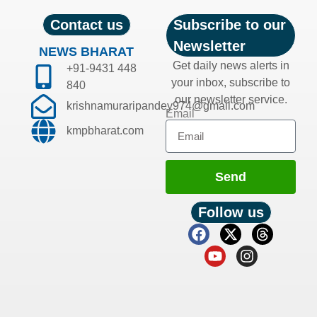
Contact us
Subscribe to our
Newsletter
NEWS BHARAT
Get daily news alerts in
+91-9431 448
your inbox, subscribe to
840
our newsletter service.
krishnamuraripandey974@gmail.com
Email
kmpbharat.com
Send
Follow us