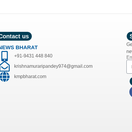
Contact us
Ge
NEWS BHARAT
ne
+91-9431 448 840
Em
krishnamuraripandey974@gmail.com
kmpbharat.com