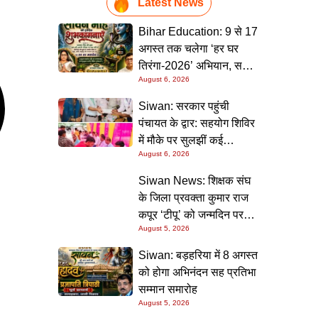
Latest News
Bihar Education: 9 से 17
अगस्त तक चलेगा ‘हर घर
तिरंगा-2026’ अभियान, सभी
August 6, 2026
स्कूलों को दिए गए विस्तृत
निर्देश
Siwan: सरकार पहुंची
पंचायत के द्वार: सहयोग शिविर
में मौके पर सुलझीं कई
August 6, 2026
समस्याएं, 30 दिन में समाधान
की गारंटी
Siwan News: शिक्षक संघ
के जिला प्रवक्ता कुमार राज
कपूर ‘टीपू’ को जन्मदिन पर
August 5, 2026
मिली शुभकामनाओं की सौगात
Siwan: बड़हरिया में 8 अगस्त
को होगा अभिनंदन सह प्रतिभा
सम्मान समारोह
August 5, 2026