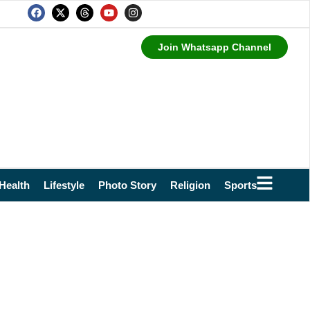
Join Whatsapp Channel
Health
Lifestyle
Photo Story
Religion
Sports
Technol