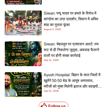
Siwan: पप्पू यादव पर हमले के विरोध में
कांग्रेस का उग्र प्रदर्शन, सिवान में अमित
शाह का पुतला फूंका
August 3, 2026
Siwan: चेहल्लुम पर प्रशासन अलर्ट: तय
रूट से ही निकलेगा जुलूस, अफवाह फैलाने
वालों पर होगी सख्त कार्रवाई
July 31, 2026
Ayush Hospital: बिहार के सात जिलों में
खुलेंगे 50-50 बेड के आयुष अस्पताल,
मरीजों को मुफ्त मिलेगी इलाज और दवाइयों
July 31, 2026
की सुविधा
Follow us