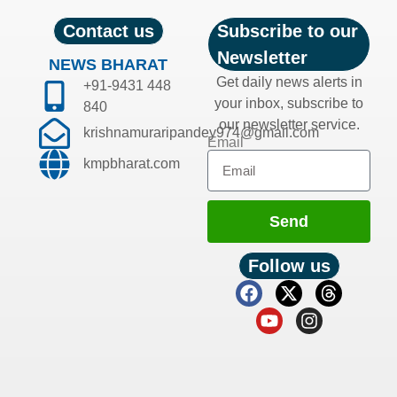
Contact us
Subscribe to our
Newsletter
NEWS BHARAT
Get daily news alerts in
+91-9431 448
your inbox, subscribe to
840
our newsletter service.
krishnamuraripandey974@gmail.com
Email
kmpbharat.com
Send
Follow us